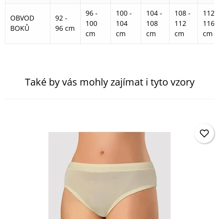
96 -
100 -
104 -
108 -
112 -
OBVOD
92 -
100
104
108
112
116
BOKŮ
96 cm
cm
cm
cm
cm
cm
Také by vás mohly zajímat i tyto vzory