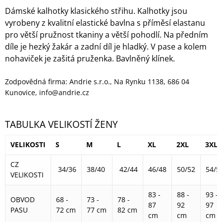
Dámské kalhotky klasického střihu. Kalhotky jsou
vyrobeny z kvalitní elastické bavlna s příměsí elastanu
pro větší pružnost tkaniny a větší pohodlí. Na předním
díle je hezký žakár a zadní díl je hladký. V pase a kolem
nohaviček je zašitá pruženka. Bavlněný klínek.
Zodpovědná firma: Andrie s.r.o., Na Rynku 1138, 686 04
Kunovice, info@andrie.cz
TABULKA VELIKOSTÍ ŽENY
VELIKOSTI
S
M
L
XL
2XL
3XL
CZ
34/36
38/40
42/44
46/48
50/52
54/5
VELIKOSTI
83 -
88 -
93 -
OBVOD
68 -
73 -
78 -
87
92
97
PASU
72 cm
77 cm
82 cm
cm
cm
cm