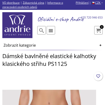
VO distribuce
|
Zákaznická zóna
|
Informace o
Přihlášení
|
CZK
›
zpracování osobních údajů
Oficiální e-shop
Andrie
+420 720 946 653
0
Zobrazit kategorie
Dámské bavlněné elastické kalhotky
klasického střihu PS1125