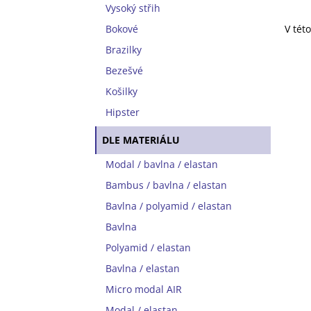
Vysoký střih
Bokové
V tét
Brazilky
Bezešvé
Košilky
Hipster
DLE MATERIÁLU
Modal / bavlna / elastan
Bambus / bavlna / elastan
Bavlna / polyamid / elastan
Bavlna
Polyamid / elastan
Bavlna / elastan
Micro modal AIR
Modal / elastan