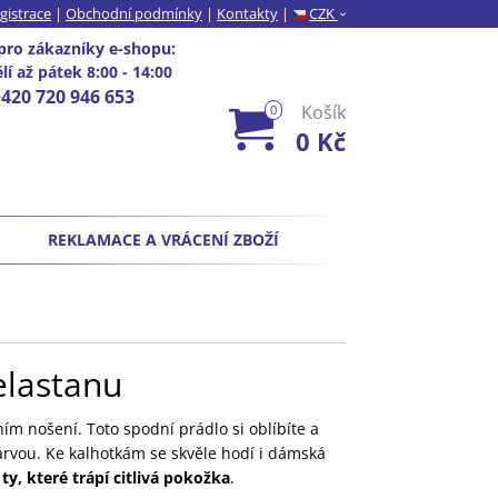
gistrace
|
Obchodní podmínky
|
Kontakty
|
CZK
›
pro zákazníky e-shopu
:
í až pátek 8:00 - 14:00
+420 720 946 653
Košík
0
0 Kč
REKLAMACE A VRÁCENÍ ZBOŽÍ
elastanu
ím nošení. Toto spodní prádlo si oblíbíte a
arvou. Ke kalhotkám se skvěle hodí i dámská
 ty, které trápí citlivá pokožka
.