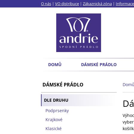
O nás
|
VO distribuce
|
Zákaznická zóna
|
Informace
DOMŮ
DÁMSKÉ PRÁDLO
DÁMSKÉ PRÁDLO
Dom
DLE DRUHU
Dá
Podprsenky
Výho
Krajkové
vyber
Klasické
košil