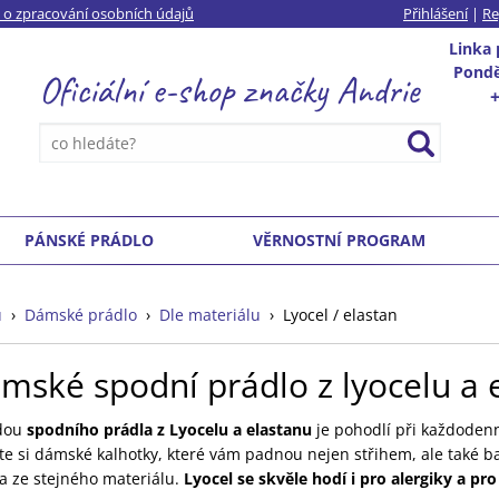
 o zpracování osobních údajů
Přihlášení
|
Re
Linka
Ponděl
Oficiální e-shop
značky
Andrie
PÁNSKÉ PRÁDLO
VĚRNOSTNÍ PROGRAM
ů
›
Dámské prádlo
›
Dle materiálu
›
Lyocel / elastan
mské spodní prádlo z lyocelu a 
dou
spodního prádla z Lyocelu a elastanu
je pohodlí při každodenn
te si dámské kalhotky, které vám padnou nejen střihem, ale také b
ka ze stejného materiálu.
Lyocel se skvěle hodí i pro alergiky a pro