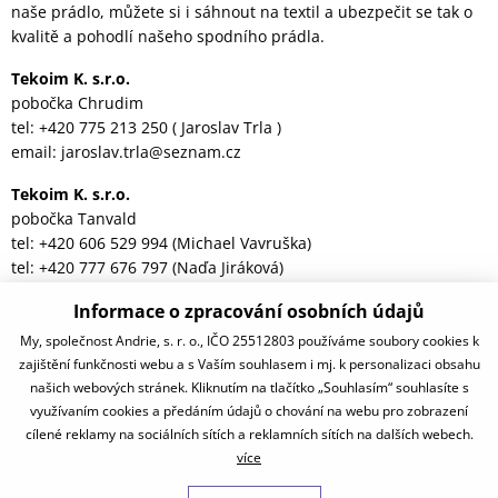
naše prádlo, můžete si i sáhnout na textil a ubezpečit se tak o
kvalitě a pohodlí našeho spodního prádla.
Tekoim K. s.r.o.
pobočka Chrudim
tel: +420 775 213 250 ( Jaroslav Trla )
email: jaroslav.trla@seznam.cz
Tekoim K. s.r.o.
pobočka Tanvald
tel: +420 606 529 994 (Michael Vavruška)
tel: +420 777 676 797 (Naďa Jiráková)
email:michaelvavruska@tiscali.cz
Informace o zpracování osobních údajů
Tekoim K. s.r.o.
My, společnost Andrie, s. r. o., IČO 25512803 používáme soubory cookies k
zajištění funkčnosti webu a s Vaším souhlasem i mj. k personalizaci obsahu
Trutnov 541 01 - Pod Dráhou 234
našich webových stránek. Kliknutím na tlačítko „Souhlasím“ souhlasíte s
využívaním cookies a předáním údajů o chování na webu pro zobrazení
tel: +420 776 336 105 (Jiří Hauf)
cílené reklamy na sociálních sítích a reklamních sítích na dalších webech.
více
email:jirka.hauf@centrum.cz