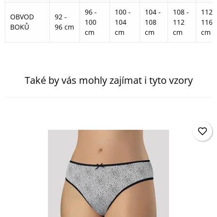
96 -
100 -
104 -
108 -
112 -
OBVOD
92 -
100
104
108
112
116
BOKŮ
96 cm
cm
cm
cm
cm
cm
Také by vás mohly zajímat i tyto vzory