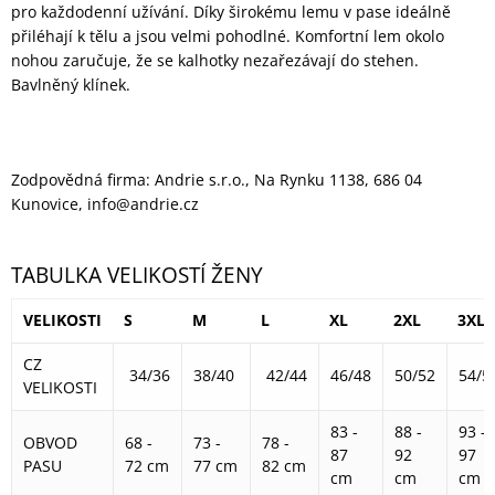
pro každodenní užívání. Díky širokému lemu v pase ideálně
přiléhají k tělu a jsou velmi pohodlné. Komfortní lem okolo
nohou zaručuje, že se kalhotky nezařezávají do stehen.
Bavlněný klínek.
Zodpovědná firma: Andrie s.r.o., Na Rynku 1138, 686 04
Kunovice, info@andrie.cz
TABULKA VELIKOSTÍ ŽENY
VELIKOSTI
S
M
L
XL
2XL
3XL
CZ
34/36
38/40
42/44
46/48
50/52
54/5
VELIKOSTI
83 -
88 -
93 -
OBVOD
68 -
73 -
78 -
87
92
97
PASU
72 cm
77 cm
82 cm
cm
cm
cm