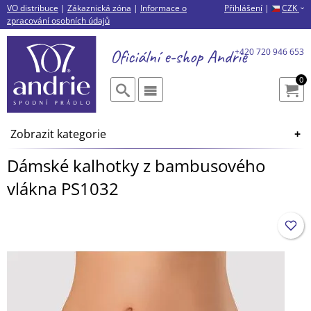
VO distribuce
|
Zákaznická zóna
|
Informace o
Přihlášení
|
CZK
›
zpracování osobních údajů
Oficiální e-shop
Andrie
+420 720 946 653
0
Zobrazit kategorie
Dámské kalhotky z bambusového
vlákna PS1032