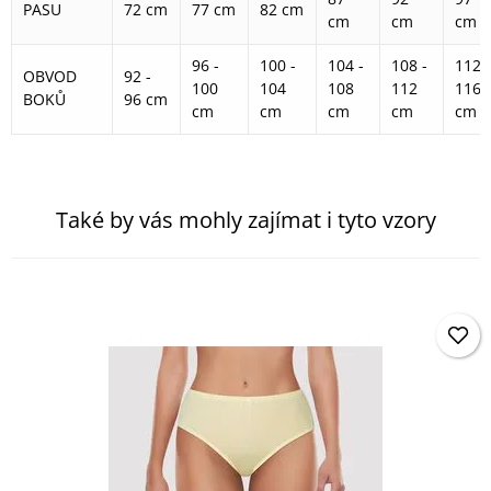
PASU
72 cm
77 cm
82 cm
cm
cm
cm
96 -
100 -
104 -
108 -
112 -
OBVOD
92 -
100
104
108
112
116
BOKŮ
96 cm
cm
cm
cm
cm
cm
Také by vás mohly zajímat i tyto vzory