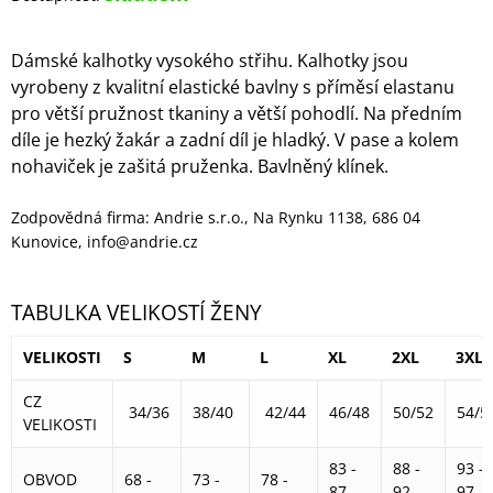
Dámské kalhotky vysokého střihu. Kalhotky jsou
vyrobeny z kvalitní elastické bavlny s příměsí elastanu
pro větší pružnost tkaniny a větší pohodlí. Na předním
díle je hezký žakár a zadní díl je hladký. V pase a kolem
nohaviček je zašitá pruženka. Bavlněný klínek.
Zodpovědná firma: Andrie s.r.o., Na Rynku 1138, 686 04
Kunovice, info@andrie.cz
TABULKA VELIKOSTÍ ŽENY
VELIKOSTI
S
M
L
XL
2XL
3XL
CZ
34/36
38/40
42/44
46/48
50/52
54/5
VELIKOSTI
83 -
88 -
93 -
OBVOD
68 -
73 -
78 -
87
92
97