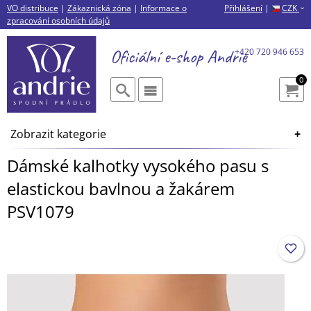
VO distribuce
|
Zákaznická zóna
|
Informace o
Přihlášení
|
CZK
›
zpracování osobních údajů
Oficiální e-shop
Andrie
+420 720 946 653
0
Zobrazit kategorie
Dámské kalhotky vysokého pasu s
elastickou bavlnou a žakárem
PSV1079