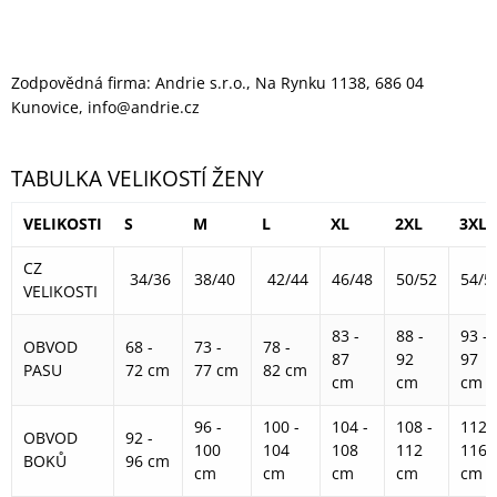
Zodpovědná firma: Andrie s.r.o., Na Rynku 1138, 686 04
Kunovice, info@andrie.cz
TABULKA VELIKOSTÍ ŽENY
VELIKOSTI
S
M
L
XL
2XL
3XL
CZ
34/36
38/40
42/44
46/48
50/52
54/5
VELIKOSTI
83 -
88 -
93 -
OBVOD
68 -
73 -
78 -
87
92
97
PASU
72 cm
77 cm
82 cm
cm
cm
cm
96 -
100 -
104 -
108 -
112 -
OBVOD
92 -
100
104
108
112
116
BOKŮ
96 cm
cm
cm
cm
cm
cm