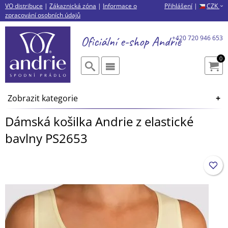
VO distribuce
|
Zákaznická zóna
|
Informace o
Přihlášení
|
CZK
›
zpracování osobních údajů
Oficiální e-shop
Andrie
+420 720 946 653
0
Zobrazit kategorie
Dámská košilka Andrie z elastické
bavlny PS2653