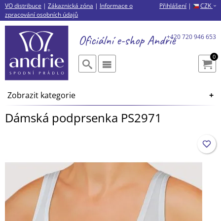
VO distribuce
|
Zákaznická zóna
|
Informace o
Přihlášení
|
CZK
›
zpracování osobních údajů
Oficiální e-shop
Andrie
+420 720 946 653
0
Zobrazit kategorie
Dámská podprsenka PS2971