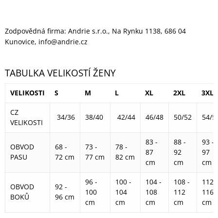
Zodpovědná firma: Andrie s.r.o., Na Rynku 1138, 686 04
Kunovice, info@andrie.cz
TABULKA VELIKOSTÍ ŽENY
VELIKOSTI
S
M
L
XL
2XL
3XL
CZ
34/36
38/40
42/44
46/48
50/52
54/5
VELIKOSTI
83 -
88 -
93 -
OBVOD
68 -
73 -
78 -
87
92
97
PASU
72 cm
77 cm
82 cm
cm
cm
cm
96 -
100 -
104 -
108 -
112 -
OBVOD
92 -
100
104
108
112
116
BOKŮ
96 cm
cm
cm
cm
cm
cm