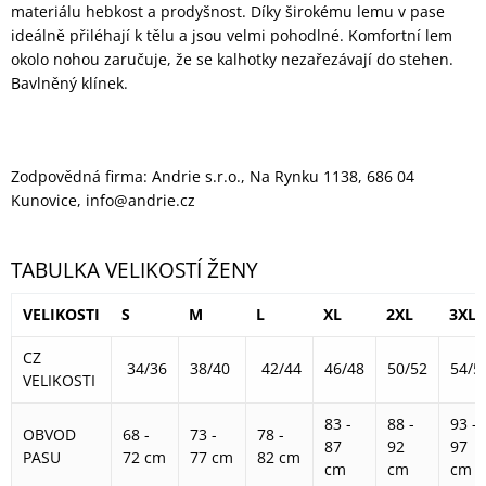
materiálu hebkost a prodyšnost. Díky širokému lemu v pase
ideálně přiléhají k tělu a jsou velmi pohodlné. Komfortní lem
okolo nohou zaručuje, že se kalhotky nezařezávají do stehen.
Bavlněný klínek.
Zodpovědná firma: Andrie s.r.o., Na Rynku 1138, 686 04
Kunovice, info@andrie.cz
TABULKA VELIKOSTÍ ŽENY
VELIKOSTI
S
M
L
XL
2XL
3XL
CZ
34/36
38/40
42/44
46/48
50/52
54/5
VELIKOSTI
83 -
88 -
93 -
OBVOD
68 -
73 -
78 -
87
92
97
PASU
72 cm
77 cm
82 cm
cm
cm
cm