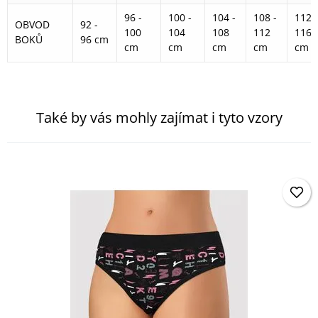
96 -
100 -
104 -
108 -
112 -
OBVOD
92 -
100
104
108
112
116
BOKŮ
96 cm
cm
cm
cm
cm
cm
Také by vás mohly zajímat i tyto vzory