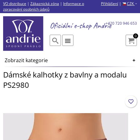
VO distribuce
|
Zákaznická zóna
|
Informace o
Přihlášení
|
CZK
›
zpracování osobních údajů
Oficiální e-shop
Andrie
+420 720 946 653
0
Zobrazit kategorie
Dámské kalhotky z bavlny a modalu
PS2980