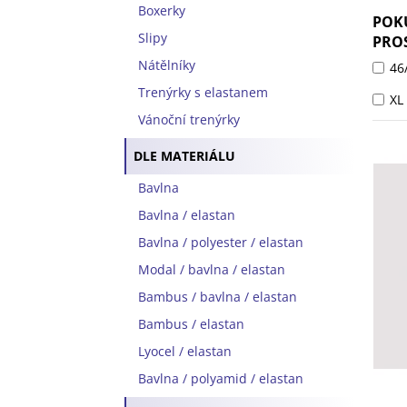
Boxerky
POKU
Slipy
PROS
Nátělníky
46/
Trenýrky s elastanem
XL
Vánoční trenýrky
DLE MATERIÁLU
Bavlna
Bavlna / elastan
Bavlna / polyester / elastan
Modal / bavlna / elastan
Bambus / bavlna / elastan
Bambus / elastan
Lyocel / elastan
Bavlna / polyamid / elastan