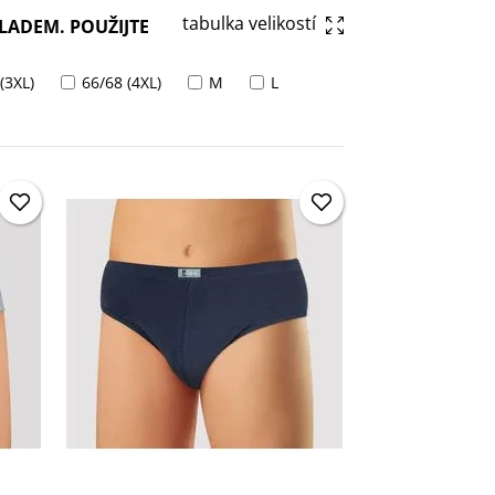
tabulka velikostí
LADEM. POUŽIJTE
(3XL)
66/68 (4XL)
M
L