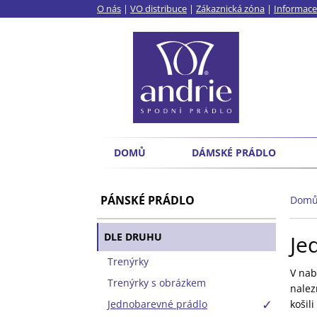
O nás
|
VO distribuce
|
Zákaznická zóna
|
Informace
DOMŮ
DÁMSKÉ PRÁDLO
PÁNSKÉ PRÁDLO
Dom
DLE DRUHU
Je
Trenýrky
V nab
Trenýrky s obrázkem
nale
Jednobarevné prádlo
košil