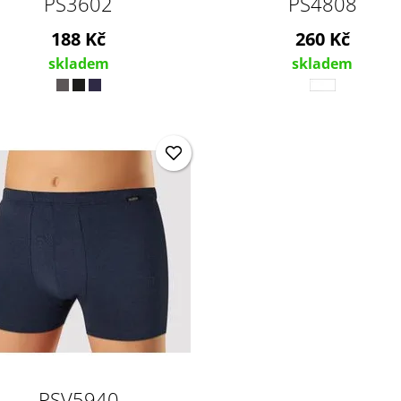
PS3602
PS4808
188 Kč
260 Kč
skladem
skladem
PSV5940