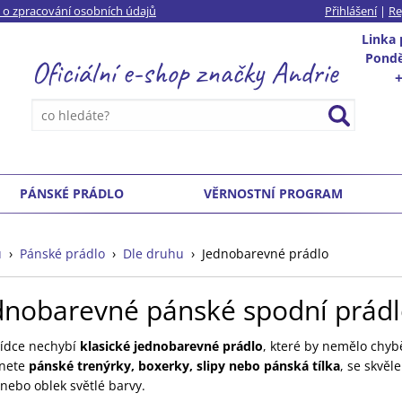
 o zpracování osobních údajů
Přihlášení
|
Re
Linka
Ponděl
Oficiální e-shop
značky
Andrie
PÁNSKÉ PRÁDLO
VĚRNOSTNÍ PROGRAM
ů
›
Pánské prádlo
›
Dle druhu
›
Jednobarevné prádlo
dnobarevné pánské spodní prád
ídce nechybí
klasické jednobarevné prádlo
, které by nemělo chyb
znete
pánské trenýrky, boxerky, slipy nebo pánská tílka
, se skvěl
i nebo oblek světlé barvy.