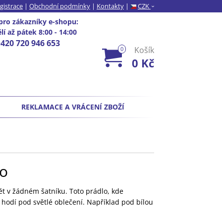
gistrace
|
Obchodní podmínky
|
Kontakty
|
CZK
›
pro zákazníky e-shopu
:
í až pátek 8:00 - 14:00
+420 720 946 653
Košík
0
0 Kč
REKLAMACE A VRÁCENÍ ZBOŽÍ
lo
ět v žádném šatníku. Toto prádlo, kde
e hodí pod světlé oblečení. Například pod bílou