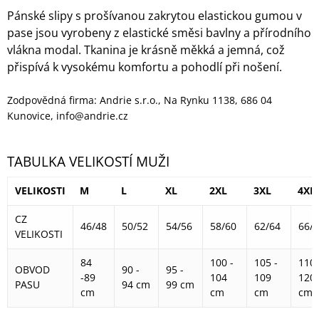
Pánské slipy s prošívanou zakrytou elastickou gumou v
pase jsou vyrobeny z elastické směsi bavlny a přírodního
vlákna modal. Tkanina je krásně měkká a jemná, což
přispívá k vysokému komfortu a pohodlí při nošení.
Zodpovědná firma: Andrie s.r.o., Na Rynku 1138, 686 04
Kunovice, info@andrie.cz
TABULKA VELIKOSTÍ MUŽI
VELIKOSTI
M
L
XL
2XL
3XL
4XL
CZ
46/48
50/52
54/56
58/60
62/64
66/
VELIKOSTI
84
100 -
105 -
110 
OBVOD
90 -
95 -
-89
104
109
120
PASU
94 cm
99 cm
cm
cm
cm
cm