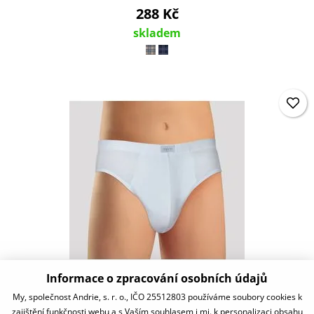
288 Kč
skladem
Informace o zpracování osobních údajů
PS3331
My, společnost Andrie, s. r. o., IČO 25512803 používáme soubory cookies k
zajištění funkčnosti webu a s Vaším souhlasem i mj. k personalizaci obsahu