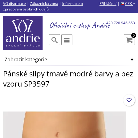
VO distribuce
|
Zákaznická zóna
|
Informace o
Přihlášení
|
CZK
›
zpracování osobních údajů
Oficiální e-shop
Andrie
+420 720 946 653
0
Zobrazit kategorie
Pánské slipy tmavě modré barvy a bez
vzoru SP3597