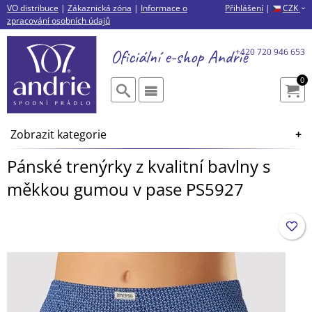
VO distribuce
|
Zákaznická zóna
|
Informace o
Přihlášení
|
CZK
›
zpracování osobních údajů
Oficiální e-shop
Andrie
+420 720 946 653
0
Zobrazit kategorie
Pánské trenýrky z kvalitní bavlny s
měkkou gumou v pase PS5927