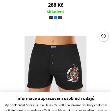
288 Kč
skladem
Informace o zpracování osobních údajů
PSV5777
My, společnost Andrie, s. r. o., IČO 25512803 používáme soubory cookies k
zajištění funkčnosti webu a s Vaším souhlasem i mj. k personalizaci obsahu