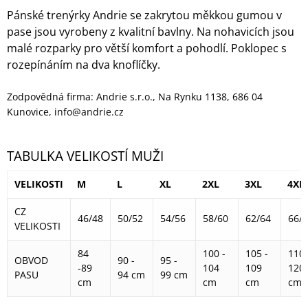
Pánské trenýrky Andrie se zakrytou měkkou gumou v
pase jsou vyrobeny z kvalitní bavlny. Na nohavicích jsou
malé rozparky pro větší komfort a pohodlí. Poklopec s
rozepínáním na dva knoflíčky.
Zodpovědná firma: Andrie s.r.o., Na Rynku 1138, 686 04
Kunovice, info@andrie.cz
TABULKA VELIKOSTÍ MUŽI
VELIKOSTI
M
L
XL
2XL
3XL
4XL
CZ
46/48
50/52
54/56
58/60
62/64
66/
VELIKOSTI
84
100 -
105 -
110 
OBVOD
90 -
95 -
-89
104
109
120
PASU
94 cm
99 cm
cm
cm
cm
cm