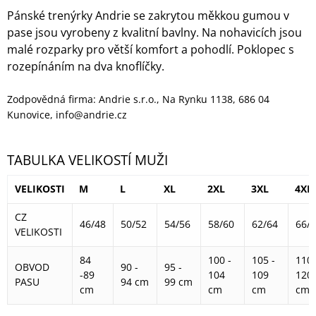
Pánské trenýrky Andrie se zakrytou měkkou gumou v
pase jsou vyrobeny z kvalitní bavlny. Na nohavicích jsou
malé rozparky pro větší komfort a pohodlí. Poklopec s
rozepínáním na dva knoflíčky.
Zodpovědná firma: Andrie s.r.o., Na Rynku 1138, 686 04
Kunovice, info@andrie.cz
TABULKA VELIKOSTÍ MUŽI
VELIKOSTI
M
L
XL
2XL
3XL
4XL
CZ
46/48
50/52
54/56
58/60
62/64
66/
VELIKOSTI
84
100 -
105 -
110 
OBVOD
90 -
95 -
-89
104
109
120
PASU
94 cm
99 cm
cm
cm
cm
cm