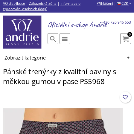
VO distribuce
|
Zákaznická zóna
|
Informace o
Přihlášení
|
CZK
›
zpracování osobních údajů
Oficiální e-shop
Andrie
+420 720 946 653
0
Zobrazit kategorie
Pánské trenýrky z kvalitní bavlny s
měkkou gumou v pase PS5968