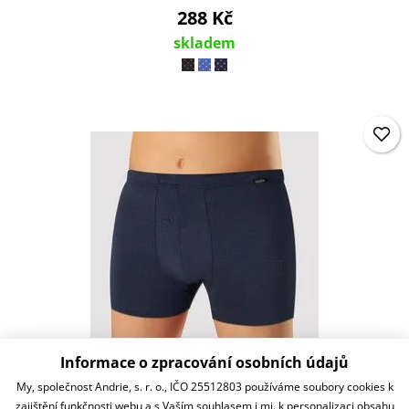
288 Kč
skladem
Informace o zpracování osobních údajů
PSV5940
My, společnost Andrie, s. r. o., IČO 25512803 používáme soubory cookies k
zajištění funkčnosti webu a s Vaším souhlasem i mj. k personalizaci obsahu