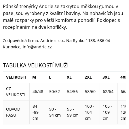
Pánské trenýrky Andrie se zakrytou měkkou gumou v
pase jsou vyrobeny z kvalitní bavlny. Na nohavicích jsou
malé rozparky pro větší komfort a pohodlí. Poklopec s
rozepínáním na dva knoflíčky.
Zodpovědná firma: Andrie s.r.o., Na Rynku 1138, 686 04
Kunovice, info@andrie.cz
TABULKA VELIKOSTÍ MUŽI
VELIKOSTI
M
L
XL
2XL
3XL
4XL
CZ
46/48
50/52
54/56
58/60
62/64
66/
VELIKOSTI
84
100 -
105 -
110 
OBVOD
90 -
95 -
-89
104
109
120
PASU
94 cm
99 cm
cm
cm
cm
cm