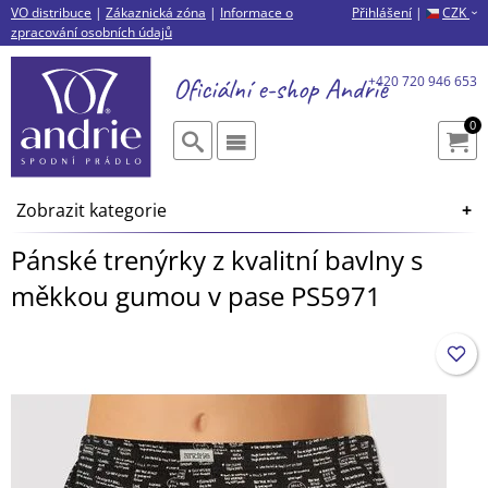
VO distribuce
|
Zákaznická zóna
|
Informace o
Přihlášení
|
CZK
›
zpracování osobních údajů
Oficiální e-shop
Andrie
+420 720 946 653
0
Zobrazit kategorie
Pánské trenýrky z kvalitní bavlny s
měkkou gumou v pase PS5971