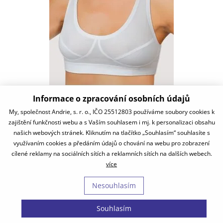
Informace o zpracování osobních údajů
PSV2971
My, společnost Andrie, s. r. o., IČO 25512803 používáme soubory cookies k
zajištění funkčnosti webu a s Vaším souhlasem i mj. k personalizaci obsahu
220 Kč
našich webových stránek. Kliknutím na tlačítko „Souhlasím“ souhlasíte s
skladem
využívaním cookies a předáním údajů o chování na webu pro zobrazení
cílené reklamy na sociálních sítích a reklamních sítích na dalších webech.
více
Nesouhlasím
O nás
|
Obchodní podmínky
|
Kontakty
Souhlasím
2026 - Oficiální e-shop značky Andrie | Technicky zajišťuje
Simplia s.r.o.