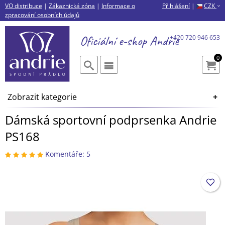
VO distribuce
|
Zákaznická zóna
|
Informace o
Přihlášení
|
CZK
›
zpracování osobních údajů
Oficiální e-shop
Andrie
+420 720 946 653
0
Zobrazit kategorie
Dámská sportovní podprsenka Andrie
PS168
Komentáře: 5