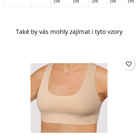
cm
cm
cm
cm
cm
Také by vás mohly zajímat i tyto vzory