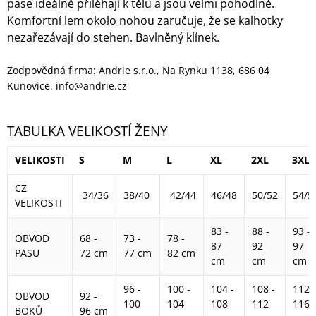
pase ideálně přiléhají k tělu a jsou velmi pohodlné.
Komfortní lem okolo nohou zaručuje, že se kalhotky
nezařezávají do stehen. Bavlněný klínek.
Zodpovědná firma: Andrie s.r.o., Na Rynku 1138, 686 04
Kunovice, info@andrie.cz
TABULKA VELIKOSTÍ ŽENY
VELIKOSTI
S
M
L
XL
2XL
3XL
CZ
34/36
38/40
42/44
46/48
50/52
54/5
VELIKOSTI
83 -
88 -
93 -
OBVOD
68 -
73 -
78 -
87
92
97
PASU
72 cm
77 cm
82 cm
cm
cm
cm
96 -
100 -
104 -
108 -
112 -
OBVOD
92 -
100
104
108
112
116
BOKŮ
96 cm