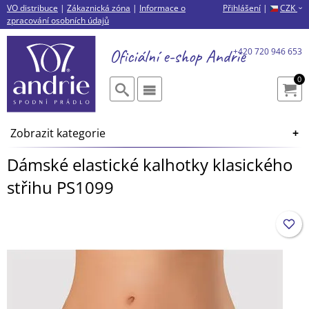
VO distribuce
|
Zákaznická zóna
|
Informace o
Přihlášení
|
CZK
›
zpracování osobních údajů
Oficiální e-shop
Andrie
+420 720 946 653
0
Zobrazit kategorie
Dámské elastické kalhotky klasického
střihu PS1099