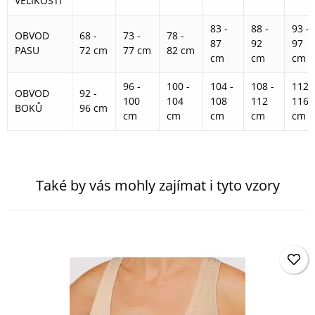
VELIKOSTI
83 -
88 -
93 -
OBVOD
68 -
73 -
78 -
87
92
97
PASU
72 cm
77 cm
82 cm
cm
cm
cm
96 -
100 -
104 -
108 -
112 -
OBVOD
92 -
100
104
108
112
116
BOKŮ
96 cm
cm
cm
cm
cm
cm
Také by vás mohly zajímat i tyto vzory