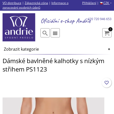
VO distribuce
|
Zákaznická zóna
|
Informace o
Přihlášení
|
CZK
›
zpracování osobních údajů
Oficiální e-shop
Andrie
+420 720 946 653
0
Zobrazit kategorie
Dámské bavlněné kalhotky s nízkým
střihem PS1123