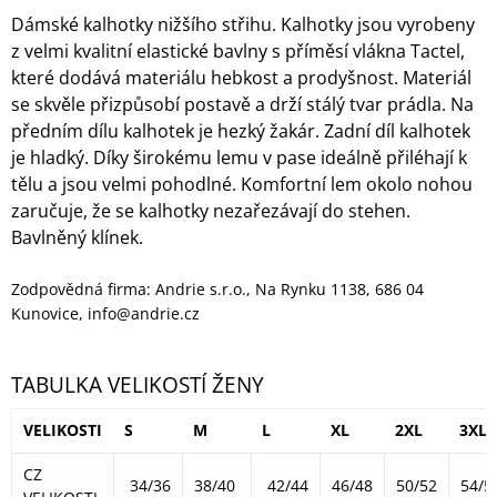
Dámské kalhotky nižšího střihu. Kalhotky jsou vyrobeny
z velmi kvalitní elastické bavlny s příměsí vlákna Tactel,
které dodává materiálu hebkost a prodyšnost. Materiál
se skvěle přizpůsobí postavě a drží stálý tvar prádla. Na
předním dílu kalhotek je hezký žakár. Zadní díl kalhotek
je hladký. Díky širokému lemu v pase ideálně přiléhají k
tělu a jsou velmi pohodlné. Komfortní lem okolo nohou
zaručuje, že se kalhotky nezařezávají do stehen.
Bavlněný klínek.
Zodpovědná firma: Andrie s.r.o., Na Rynku 1138, 686 04
Kunovice, info@andrie.cz
TABULKA VELIKOSTÍ ŽENY
VELIKOSTI
S
M
L
XL
2XL
3XL
CZ
34/36
38/40
42/44
46/48
50/52
54/5