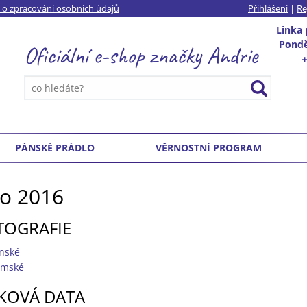
 o zpracování osobních údajů
Přihlášení
|
Re
Linka
Ponděl
Oficiální e-shop
značky
Andrie
PÁNSKÉ PRÁDLO
VĚRNOSTNÍ PROGRAM
ro 2016
TOGRAFIE
nské
mské
SKOVÁ DATA