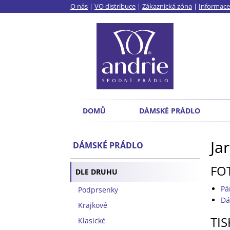
O nás
|
VO distribuce
|
Zákaznická zóna
|
Informace
DOMŮ
DÁMSKÉ PRÁDLO
Ja
DÁMSKÉ PRÁDLO
FO
DLE DRUHU
Pá
Podprsenky
Dá
Krajkové
TI
Klasické