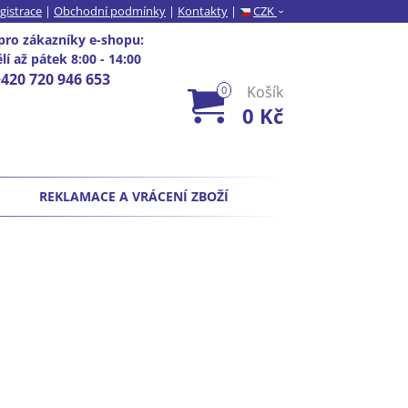
gistrace
|
Obchodní podmínky
|
Kontakty
|
CZK
›
pro zákazníky e-shopu
:
í až pátek 8:00 - 14:00
+420 720 946 653
Košík
0
0 Kč
REKLAMACE A VRÁCENÍ ZBOŽÍ